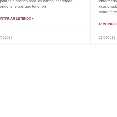
patillas o botines para los chicos, sobretodo
enfermedad
ando tenemos que tener en
ocasionada
sobreentre
ONTINUAR LEYENDO »
CONTINUAR
/09/2019
23/04/2019