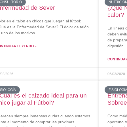
ONSULTORIO
NUTRICIÓ
nfermedad de Sever
¿Qué N
calor?
lor en el talón en chicos que juegan al fútbol:
ué es la Enfermedad de Sever? El dolor de talón
En líneas 
 uno de los motivos
deben evit
de prepara
digestión
ONTINUAR LEYENDO »
CONTINUAR
/03/2026
06/03/2020
ISIOLOGÍA
FISIOLOGÍ
Cual es el calzado ideal para un
Entren
hico jugar al Fútbol?
Sobre
arecen siempre inmensas dudas cuando estamos
Como médic
ente al momento de comprar las próximas
oportuno tr