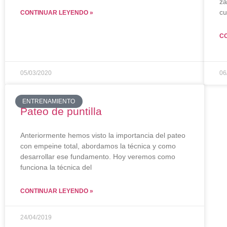
za
cu
CONTINUAR LEYENDO »
C
05/03/2020
06
ENTRENAMIENTO
Pateo de puntilla
Anteriormente hemos visto la importancia del pateo
con empeine total, abordamos la técnica y como
desarrollar ese fundamento. Hoy veremos como
funciona la técnica del
CONTINUAR LEYENDO »
24/04/2019