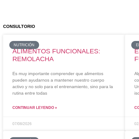
CONSULTORIO
NUTRICIÓN
E
ALIMENTOS FUNCIONALES:
E
REMOLACHA
F
Es muy importante comprender que alimentos
Al
pueden ayudarnos a mantener nuestro cuerpo
co
activo y no solo para el entrenamiento, sino para la
Un
rutina entre todas
is
CONTINUAR LEYENDO »
C
07/08/2026
02