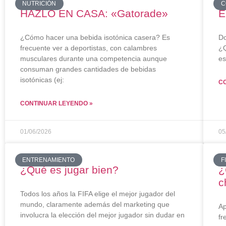
NUTRICIÓN
C
HAZLO EN CASA: «Gatorade»
E
¿Cómo hacer una bebida isotónica casera? Es
Do
frecuente ver a deportistas, con calambres
¿Q
musculares durante una competencia aunque
es
consuman grandes cantidades de bebidas
isotónicas (ej:
C
CONTINUAR LEYENDO »
01/06/2026
05
ENTRENAMIENTO
F
¿Qué es jugar bien?
¿
c
Todos los años la FIFA elige el mejor jugador del
mundo, claramente además del marketing que
Ap
involucra la elección del mejor jugador sin dudar en
fr