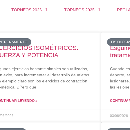
TORNEOS 2026
TORNEOS 2025
REGL
NTRENAMIENTO
FISIOLOGÍ
JERCICIOS ISOMÉTRICOS:
Esguin
UERZA Y POTENCIA
tratami
gunos ejercicios bastante simples son utilizados,
Cuando est
n éxito, para incrementar el desarrollo de atletas.
deporte, s
 ejemplo claro son los ejercicios de contracción
lesionarse
ométrica. ¿Pero que
las lesione
ONTINUAR LEYENDO »
CONTINUAR
/06/2026
03/06/2026