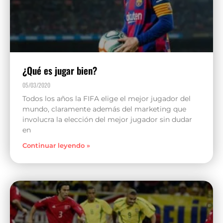
¿Qué es jugar bien?
05/03/2020
Todos los años la FIFA elige el mejor jugador del
mundo, claramente además del marketing que
involucra la elección del mejor jugador sin dudar
en
Continuar leyendo »