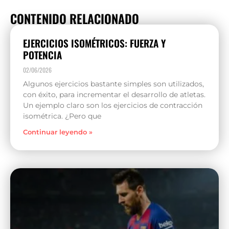
CONTENIDO RELACIONADO
EJERCICIOS ISOMÉTRICOS: FUERZA Y
POTENCIA
02/06/2026
Algunos ejercicios bastante simples son utilizados,
con éxito, para incrementar el desarrollo de atletas.
Un ejemplo claro son los ejercicios de contracción
isométrica. ¿Pero que
Continuar leyendo »