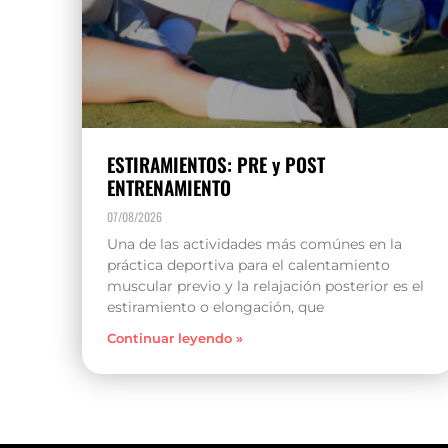
ESTIRAMIENTOS: PRE y POST
ENTRENAMIENTO
07/08/2026
Una de las actividades más comúnes en la
práctica deportiva para el calentamiento
muscular previo y la relajación posterior es el
estiramiento o elongación, que
Continuar leyendo »