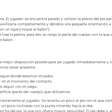
 El jugador se encuentra parado y utilizan la planta del pie para
ovilizarla completamente y dándole una pequeña orientación a la 
con un ligero toque al balón”).
trae la pelota, para ello se relaja la parte del cuerpo con la que 
l balón.
la mejor disposición posible para ser jugado inmediatamente y re
bemos tener presente :
 llegue donde estamos situados.
ar en el momento del contacto.
s seguir con el juego.
rficie (parte del cuerpo) que utilizamos:
directamente al jugador. Se levanta un poco el pie con el que co
ie un poco inclinado con la punta mirando hacia arriba.
ha del pie, la que nos ofrece mayor seguridad. El pie debe ir al