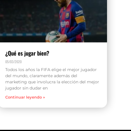
¿Qué es jugar bien?
05/03/2020
Todos los años la FIFA elige el mejor jugador
del mundo, claramente además del
marketing que involucra la elección del mejor
jugador sin dudar en
Continuar leyendo »