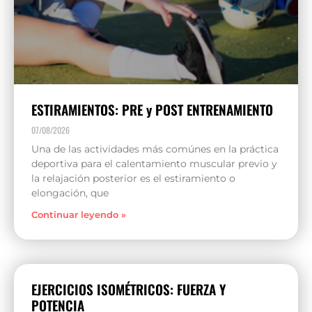
ESTIRAMIENTOS: PRE y POST ENTRENAMIENTO
07/08/2026
Una de las actividades más comúnes en la práctica
deportiva para el calentamiento muscular previo y
la relajación posterior es el estiramiento o
elongación, que
Continuar leyendo »
EJERCICIOS ISOMÉTRICOS: FUERZA Y
POTENCIA