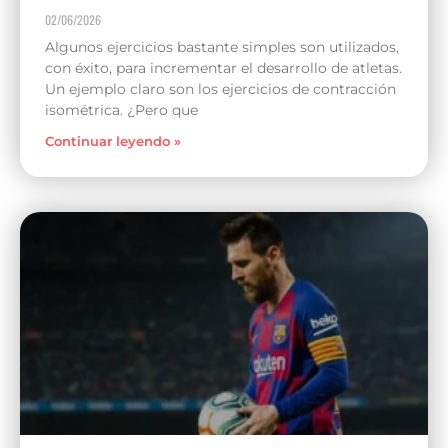
02/06/2026
Algunos ejercicios bastante simples son utilizados,
con éxito, para incrementar el desarrollo de atletas.
Un ejemplo claro son los ejercicios de contracción
isométrica. ¿Pero que
Continuar leyendo »