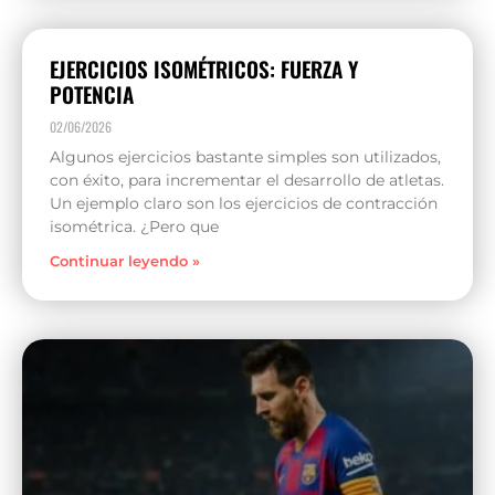
EJERCICIOS ISOMÉTRICOS: FUERZA Y
POTENCIA
02/06/2026
Algunos ejercicios bastante simples son utilizados,
con éxito, para incrementar el desarrollo de atletas.
Un ejemplo claro son los ejercicios de contracción
isométrica. ¿Pero que
Continuar leyendo »