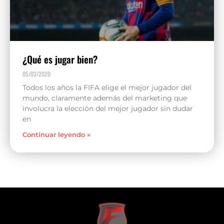
¿Qué es jugar bien?
05/03/2020
Todos los años la FIFA elige el mejor jugador del
mundo, claramente además del marketing que
involucra la elección del mejor jugador sin dudar
en
Continuar leyendo »