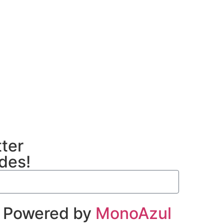
tter
ades!
| Powered by
MonoAzul