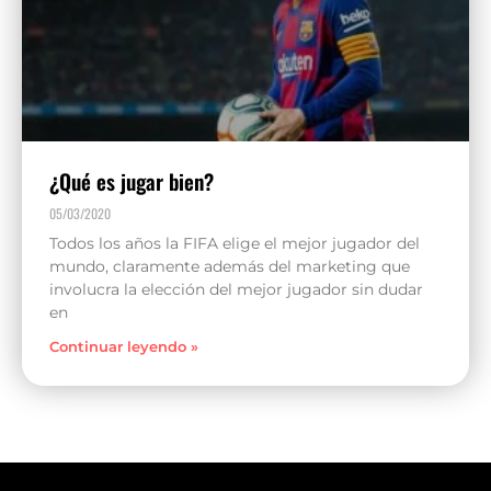
¿Qué es jugar bien?
05/03/2020
Todos los años la FIFA elige el mejor jugador del
mundo, claramente además del marketing que
involucra la elección del mejor jugador sin dudar
en
Continuar leyendo »