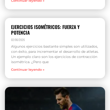
Continuar leyendo »
EJERCICIOS ISOMÉTRICOS: FUERZA Y
POTENCIA
02/06/2026
Algunos ejercicios bastante simples son utilizados,
con éxito, para incrementar el desarrollo de atletas.
Un ejemplo claro son los ejercicios de contracción
isométrica. ¿Pero que
Continuar leyendo »