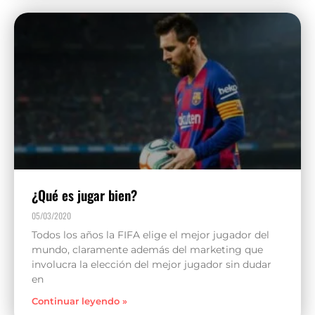
¿Qué es jugar bien?
05/03/2020
Todos los años la FIFA elige el mejor jugador del
mundo, claramente además del marketing que
involucra la elección del mejor jugador sin dudar
en
Continuar leyendo »