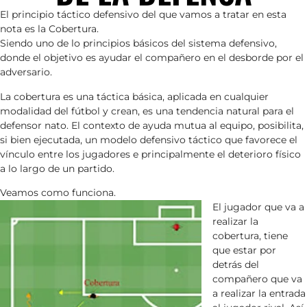
El principio táctico defensivo del que vamos a tratar en esta
nota es la Cobertura.
Siendo uno de lo principios básicos del sistema defensivo,
donde el objetivo es ayudar el compañero en el desborde por el
adversario.
La cobertura es una táctica básica, aplicada en cualquier
modalidad del fútbol y crean, es una tendencia natural para el
defensor nato. El contexto de ayuda mutua al equipo, posibilita,
si bien ejecutada, un modelo defensivo táctico que favorece el
vínculo entre los jugadores e principalmente el deterioro físico
a lo largo de un partido.
Veamos como funciona.
El jugador que va a
realizar la
cobertura, tiene
que estar por
detrás del
compañero que va
a realizar la entrada