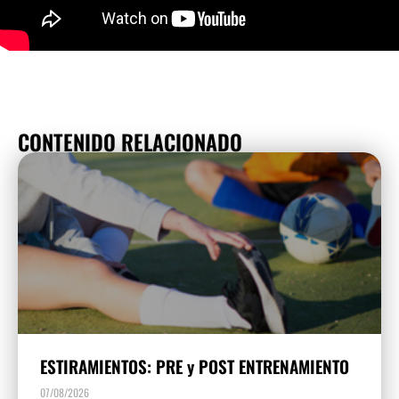
CONTENIDO RELACIONADO
ESTIRAMIENTOS: PRE y POST ENTRENAMIENTO
07/08/2026