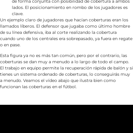
de forma conjunta con posibilidad de cobertura a ambos
lados. El posicionamiento en rombo de los jugadores es
clave.
Un ejemplo claro de jugadores que hacían coberturas eran los
llamados líberos. El defensor que jugaba como último hombre
de su línea defensiva, iba al corte realizando la cobertura
cuando uno de los centrales era sobrepasado, ya fuera en regate
o en pase.
Esta figura ya no es más tan común, pero por el contrario, las
coberturas se dan muy a menudo a lo largo de todo el campo.
El trabajo en equipo permite la recuperación rápida de balón y si
tienes un sistema ordenado de coberturas, lo conseguirás muy
a menudo. Veamos el vídeo abajo que ilustra bien como
funcionan las coberturas en el fútbol.