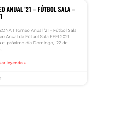
O ANUAL ’21 – FÚTBOL SALA –
1
ONA 1 Torneo Anual ’21 – Fútbol Sala
neo Anual de Fútbol Sala FEFI 2021
a el próximo día Domingo, 22 de
.
uar leyendo »
1