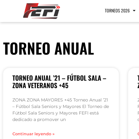
TORNEOS 2026
TORNEO ANUAL
TORNEO ANUAL ’21 – FÚTBOL SALA –
ZONA VETERANOS +45
ZONA ZONA MAYORES +45 Torneo Anual ’21
– Fútbol Sala Seniors y Mayores El Torneo de
Fútbol Sala Seniors y Mayores FEFI está
dedicado a promover un
Continuar leyendo »