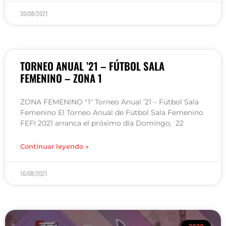
30/08/2021
TORNEO ANUAL ’21 – FÚTBOL SALA
FEMENINO – ZONA 1
ZONA FEMENINO "1" Torneo Anual ’21 – Fútbol Sala
Femenino El Torneo Anual de Fútbol Sala Femenino
FEFI 2021 arranca el próximo día Domingo, 22
Continuar leyendo »
16/08/2021