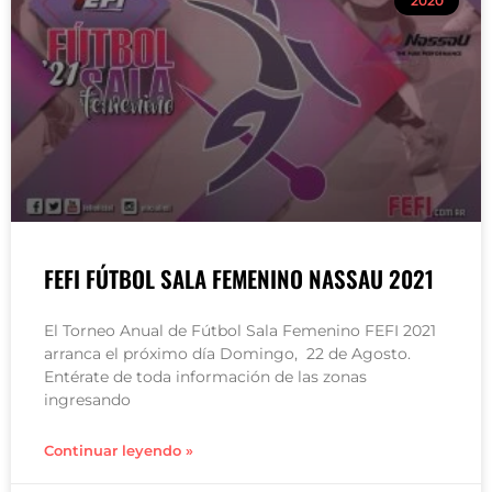
2020
FEFI FÚTBOL SALA FEMENINO NASSAU 2021
El Torneo Anual de Fútbol Sala Femenino FEFI 2021
arranca el próximo día Domingo, 22 de Agosto.
Entérate de toda información de las zonas
ingresando
Continuar leyendo »