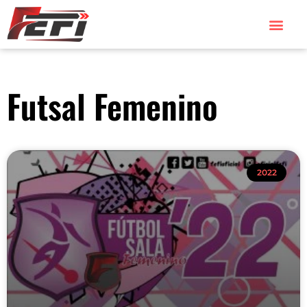
Futsal Femenino
2022