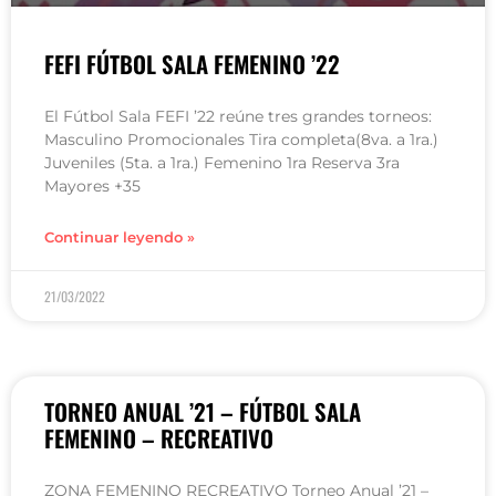
FEFI FÚTBOL SALA FEMENINO ’22
El Fútbol Sala FEFI ’22 reúne tres grandes torneos:
Masculino Promocionales Tira completa(8va. a 1ra.)
Juveniles (5ta. a 1ra.) Femenino 1ra Reserva 3ra
Mayores +35
Continuar leyendo »
21/03/2022
TORNEO ANUAL ’21 – FÚTBOL SALA
FEMENINO – RECREATIVO
ZONA FEMENINO RECREATIVO Torneo Anual ’21 –