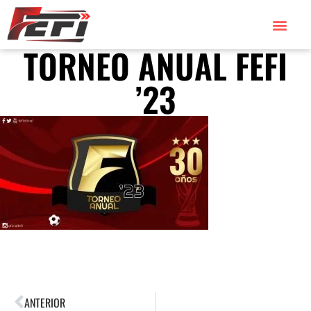
TORNEO ANUAL FEFI
TORNEOS 2026
TORNEOS 2025
’23
ANTERIOR