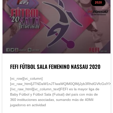
2020
FEFI FÚTBOL SALA FEMENINO NASSAU 2020
[vc_row][vc_column]
[vc_raw_html]JTNDaW1nJTIwaWQlM0QlMjJyb3RhdGVfcGxlY
[/vc_raw_html][vc_column_text]FEFI es la mayor liga de
Baby Fútbol y Fútbol Sala (Futsal) del país con más de
360 instituciones asociadas, sumando más de 40Mil
jugadorxs en actividad