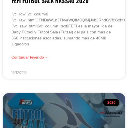
FEFI FÚTBOL SALA NASSAU 2020
[vc_row][vc_column]
[vc_raw_html]JTNDaW1nJTIwaWQlM0QlMjJyb3RhdGVfcGxlY
[/vc_raw_html][vc_column_text]FEFI es la mayor liga de
Baby Fútbol y Fútbol Sala (Futsal) del país con más de
360 instituciones asociadas, sumando más de 40Mil
jugadorxs
Continuar leyendo »
19/12/2019
2020