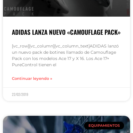
ADIDAS LANZA NUEVO «CAMOUFLAGE PACK»
[vc_row][vc_column][vc_column_text]ADIDAS lanzó
un nuevo pack de botines llamado de Camouflage
Pack con los modelos Ace 17 y X 16. Los Ace 17+
PureControl tienen el
Continuar leyendo »
22/02/2019
EQUIPAMIENTOS