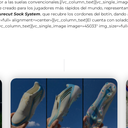
or a las suelas convencionales.[/vc_column_text][vc_single_ima
e creado para los jugadores más rápidos del mundo, representan
urecut Sock System
, que recubre los cordones del botín, dando 
full» alignment=»center»][vc_column_text]El cuenta con solado
.[/vc_column_text][vc_single_image image=»45033″ img_size=»ful