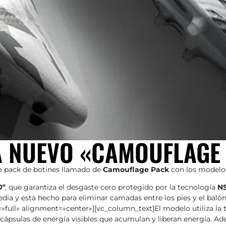
A NUEVO «CAMOUFLAGE
 pack de botines llamado de
Camouflage Pack
con los model
0º
, que garantiza el desgaste cero protegido por la tecnología
N
ia y esta hecho para eliminar camadas entre los pies y el balón,
full» alignment=»center»][vc_column_text]El modelo utiliza la
cápsulas de energía visibles que acumulan y liberan energía. Ad