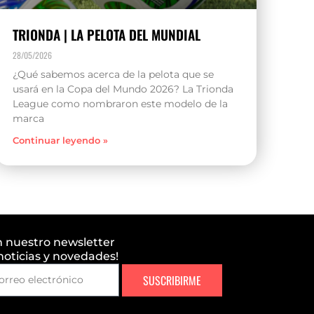
TRIONDA | LA PELOTA DEL MUNDIAL
28/05/2026
¿Qué sabemos acerca de la pelota que se
usará en la Copa del Mundo 2026? La Trionda
League como nombraron este modelo de la
marca
Continuar leyendo »
n nuestro newsletter
 noticias y novedades!
SUSCRIBIRME