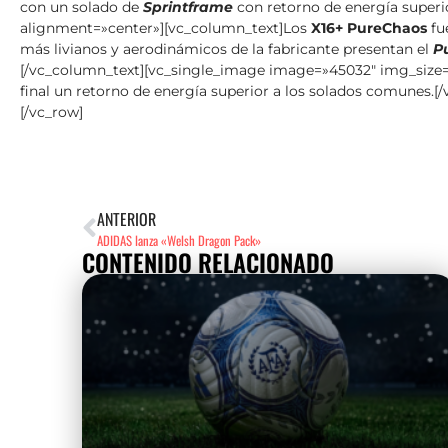
con un solado de
Sprintframe
con retorno de energía superi
alignment=»center»][vc_column_text]Los
X16+ PureChaos
fu
más livianos y aerodinámicos de la fabricante presentan el
P
[/vc_column_text][vc_single_image image=»45032″ img_size=»
final un retorno de energía superior a los solados comunes
[/vc_row]
ANTERIOR
ADIDAS lanza «Welsh Dragon Pack»
CONTENIDO RELACIONADO