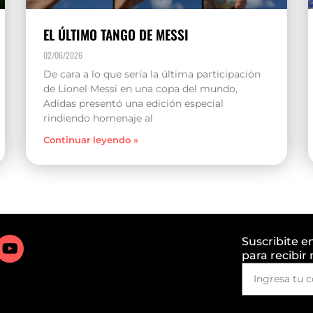
EL ÚLTIMO TANGO DE MESSI
02/06/2026
De cara a lo que sería la última participación
de Lionel Messi en una copa del mundo,
Adidas presentó una edición especial
rindiendo homenaje al
Continuar leyendo »
Suscribite e
para recibir