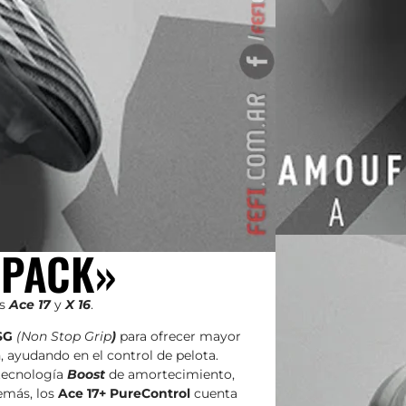
 PACK»
os
Ace 17
y
X 16
.
SG
(Non Stop Grip
)
para ofrecer mayor
 ayudando en el control de pelota.
 tecnología
Boost
de amortecimiento,
emás, los
Ace 17+ PureControl
cuenta