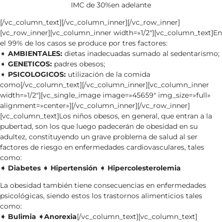
IMC de 30%en adelante
[/vc_column_text][/vc_column_inner][/vc_row_inner]
[vc_row_inner][vc_column_inner width=»1/2″][vc_column_text]En
el 99% de los casos se produce por tres factores:
➧
AMBIENTALES:
dietas inadecuadas sumado al sedentarismo;
➧
GENETICOS:
padres obesos;
➧
PSICOLOGICOS:
utilización de la comida
como[/vc_column_text][/vc_column_inner][vc_column_inner
width=»1/2″][vc_single_image image=»45659″ img_size=»full»
alignment=»center»][/vc_column_inner][/vc_row_inner]
[vc_column_text]Los niños obesos, en general, que entran a la
pubertad, son los que luego padecerán de obesidad en su
adultez, constituyendo un grave problema de salud al ser
factores de riesgo en enfermedades cardiovasculares, tales
como:
➧ Diabetes ➧ Hipertensión ➧ Hipercolesterolemia
La obesidad también tiene consecuencias en enfermedades
psicológicas, siendo estos los trastornos alimenticios tales
como:
➧ Bulimia ➧Anorexia
[/vc_column_text][vc_column_text]