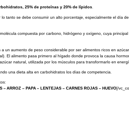
arbohidratos, 25% de proteínas y 20% de lípidos
.
or lo tanto se debe consumir un alto porcentaje, especialmente el día d
molécula compuesta por carbono, hidrógeno y oxígeno, cuya principal f
n a un aumento de peso considerable por ser alimentos ricos en azúcar
cial). El alimento pasa primero al hígado donde provoca la causa horm
úcar natural, utilizada por los músculos para transformarlo en energí
zando una dieta alta en carbohidratos los días de competencia.
tos:
S – ARROZ – PAPA – LENTEJAS – CARNES ROJAS – HUEVO
[/vc_c