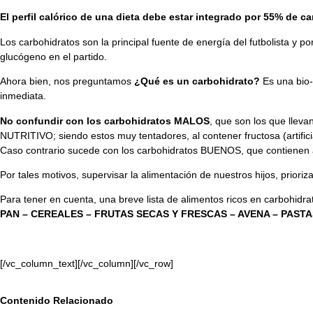
El perfil calórico de una dieta debe estar integrado por 55% de c
Los carbohidratos son la principal fuente de energía del futbolista y p
glucógeno en el partido.
Ahora bien, nos preguntamos
¿Qué es un carbohidrato?
Es una bio-
inmediata.
No confundir con los carbohidratos MALOS
, que son los que lleva
NUTRITIVO; siendo estos muy tentadores, al contener fructosa (artifi
Caso contrario sucede con los carbohidratos BUENOS, que contienen az
Por tales motivos, supervisar la alimentación de nuestros hijos, priori
Para tener en cuenta, una breve lista de alimentos ricos en carbohidra
PAN – CEREALES – FRUTAS SECAS Y FRESCAS – AVENA – PASTA
[/vc_column_text][/vc_column][/vc_row]
Contenido Relacionado