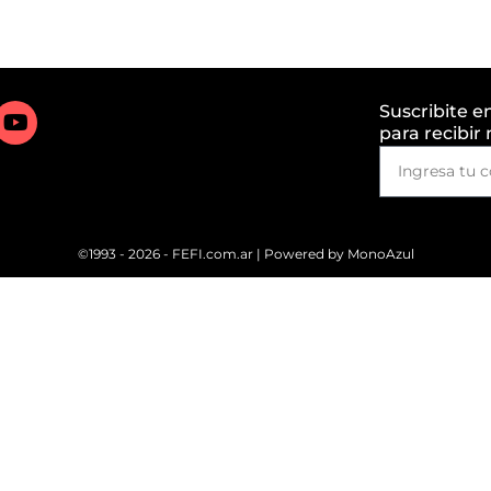
Suscribite e
para recibir
©1993 - 2026 - FEFI.com.ar | Powered by
MonoAzul