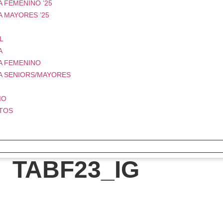
 FEMENINO ’25
A MAYORES ’25
L
A
A FEMENINO
A SENIORS/MAYORES
IO
TOS
TABF23_IG