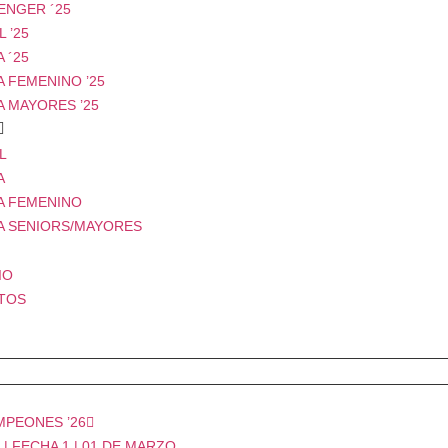
ENGER ´25
 ’25
 ´25
 FEMENINO ’25
A MAYORES ’25
L
A
A FEMENINO
A SENIORS/MAYORES
IO
TOS
E
MPEONES ’26
| FECHA 1 | 01 DE MARZO