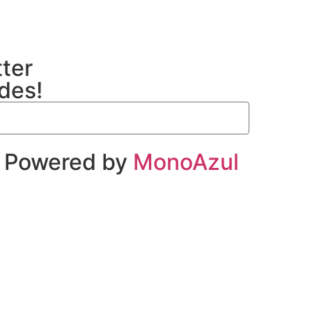
tter
ades!
| Powered by
MonoAzul