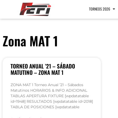
TORNEOS 2026
Zona MAT 1
TORNEO ANUAL ’21 – SÁBADO
MATUTINO – ZONA MAT 1
ZONA MAT 1 Torneo Anual ’21 – Sábados
Matutinos HORARIOS & INFO ADICIONAL
TABLAS APERTURA FIXTURE [wpdatatable
id=1948] RESULTADOS [wpdatatable id=2018]
TABLA DE POSICIONES [wpdatatable