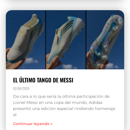
EL ÚLTIMO TANGO DE MESSI
02/06/2026
De cara a lo que sería la última participación de
Lionel Messi en una copa del mundo, Adidas
presentó una edición especial rindiendo homenaje
al
Continuar leyendo »