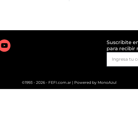
Suscribite e
para recibir
©1993 - 2026 - FEFI.com.ar | Powered by
MonoAzul