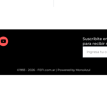
Suscribite e
para recibir
©1993 - 2026 - FEFI.com.ar | Powered by
MonoAzul