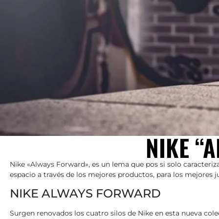
NIKE “
Nike «Always Forward», es un lema que pos si solo caracteriza
espacio a través de los mejores productos, para los mejores 
NIKE ALWAYS FORWARD
Surgen renovados los cuatro silos de Nike en esta nueva col