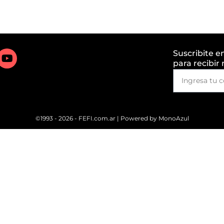
Suscribite e
para recibir
©1993 - 2026 - FEFI.com.ar | Powered by
MonoAzul