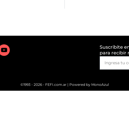
Suscribite e
para recibir
©1993 - 2026 - FEFI.com.ar | Powered by
MonoAzul