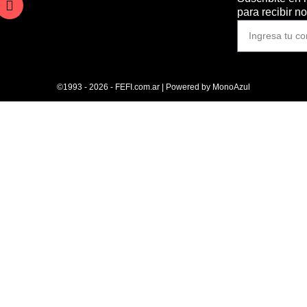
para recibir n
©1993 - 2026 - FEFI.com.ar | Powered by
MonoAzul