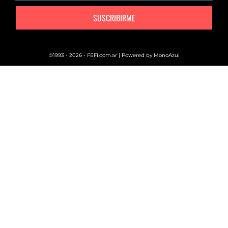
SUSCRIBIRME
©1993 - 2026 - FEFI.com.ar | Powered by
MonoAzul