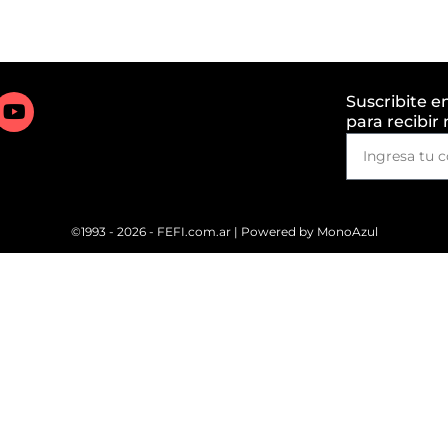
Suscribite e
para recibir
©1993 - 2026 - FEFI.com.ar | Powered by
MonoAzul