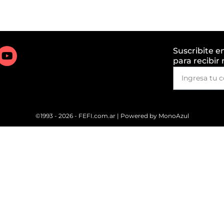
Suscribite e
para recibir
©1993 - 2026 - FEFI.com.ar | Powered by
MonoAzul