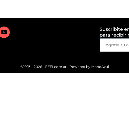
Suscribite e
para recibir
©1993 - 2026 - FEFI.com.ar | Powered by
MonoAzul