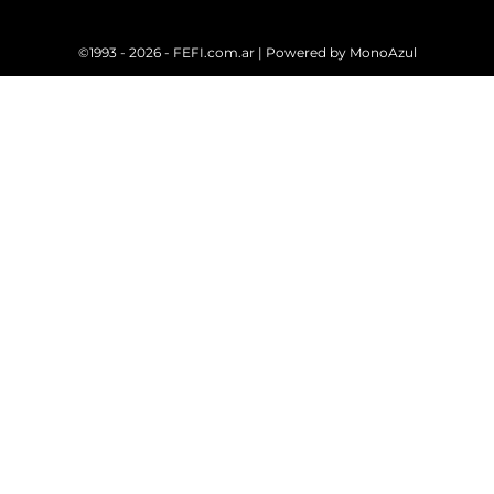
©1993 - 2026 - FEFI.com.ar | Powered by
MonoAzul