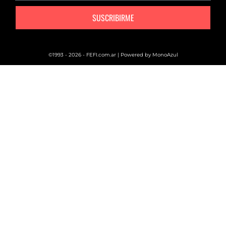
SUSCRIBIRME
©1993 - 2026 - FEFI.com.ar | Powered by
MonoAzul