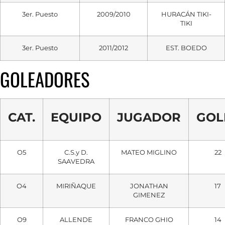
3er. Puesto
2009/2010
HURACÁN TIKI-
TIKI
3er. Puesto
2011/2012
EST. BOEDO
GOLEADORES
CAT.
EQUIPO
JUGADOR
GOL
O5
C.S.y D.
MATEO MIGLINO
22
SAAVEDRA
O4
MIRIÑAQUE
JONATHAN
17
GIMENEZ
O9
ALLENDE
FRANCO GHIO
14