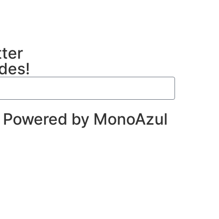
tter
ades!
| Powered by
MonoAzul