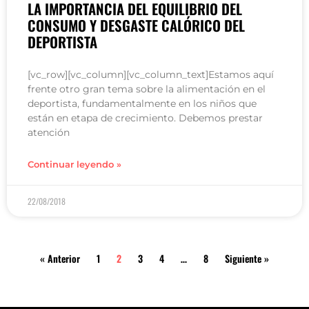
LA IMPORTANCIA DEL EQUILIBRIO DEL
CONSUMO Y DESGASTE CALÓRICO DEL
DEPORTISTA
[vc_row][vc_column][vc_column_text]Estamos aquí
frente otro gran tema sobre la alimentación en el
deportista, fundamentalmente en los niños que
están en etapa de crecimiento. Debemos prestar
atención
Continuar leyendo »
22/08/2018
« Anterior
1
2
3
4
…
8
Siguiente »