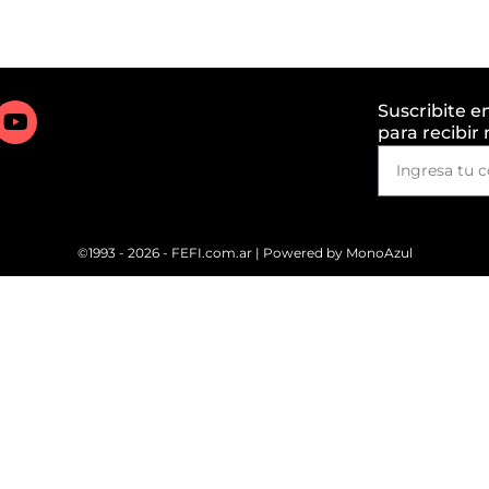
Suscribite e
para recibir
©1993 - 2026 - FEFI.com.ar | Powered by
MonoAzul