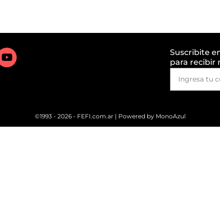
Suscribite e
para recibir
©1993 - 2026 - FEFI.com.ar | Powered by
MonoAzul