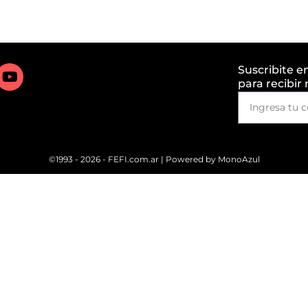
Suscribite e
para recibir
©1993 - 2026 - FEFI.com.ar | Powered by
MonoAzul