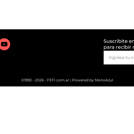
Suscribite e
para recibir
©1993 - 2026 - FEFI.com.ar | Powered by
MonoAzul