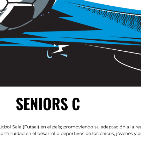
SENIORS C
Fútbol Sala (Futsal) en el país; promoviendo su adaptación a la rea
tinuidad en el desarrollo deportivos de los chicos, jóvenes y ad