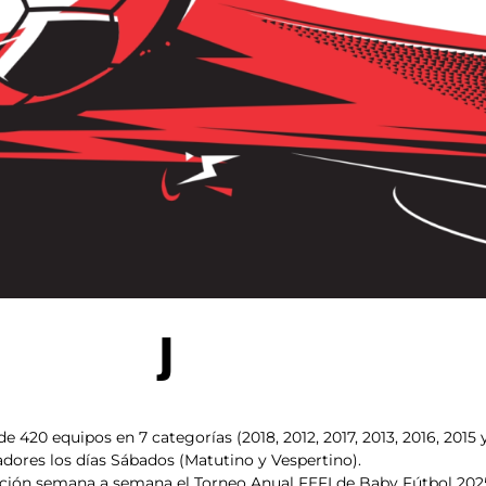
J
de 420 equipos en 7 categorías (2018, 2012, 2017, 2013, 2016, 2015
dores los días Sábados (Matutino y Vespertino).
ación semana a semana el Torneo Anual FEFI de Baby Fútbol 202