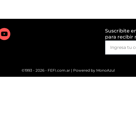
Suscribite e
para recibir
©1993 - 2026 - FEFI.com.ar | Powered by
MonoAzul