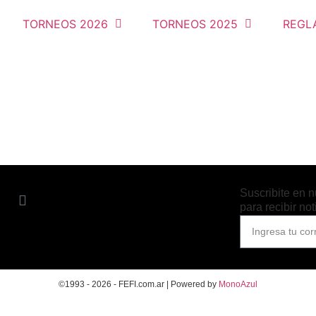
TORNEOS 2026
TORNEOS 2025
REGL
Suscribite en n
para recibir no
©1993 - 2026 - FEFI.com.ar | Powered by
MonoAzul