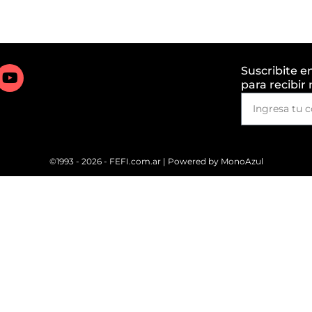
Suscribite e
para recibir
©1993 - 2026 - FEFI.com.ar | Powered by
MonoAzul