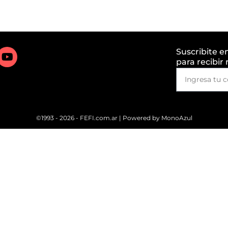
Suscribite e
para recibir
©1993 - 2026 - FEFI.com.ar | Powered by
MonoAzul